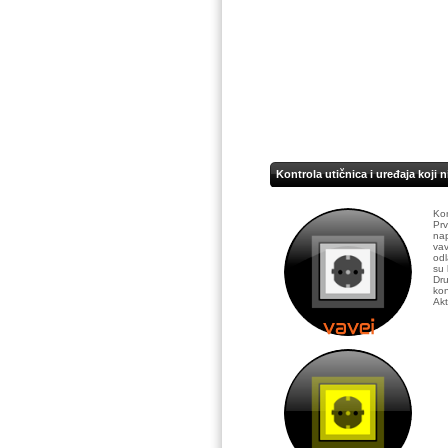
Kontrola utičnica i uređaja koji
Kon
Prv
nap
vav
odl
su 
Dru
kon
Akt