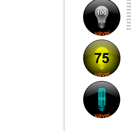
sve
nač
mog
uno
tak
pot
rot
int
kor