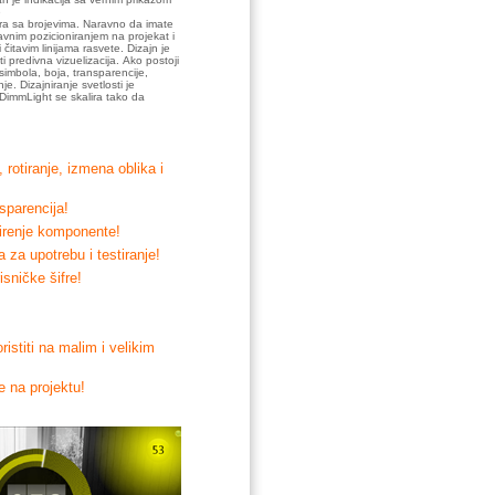
e
era sa brojevima. Naravno da imate
avnim pozicioniranjem na projekat i
čitavim linijama rasvete. Dizajn je
predivna vizuelizacija. Ako postoji
imbola, boja, transparencije,
. Dizajniranje svetlosti je
 DimmLight se skalira tako da
rotiranje, izmena oblika i
nsparencija!
širenje komponente!
 za upotrebu i testiranje!
sničke šifre!
istiti na malim i velikim
e na projektu!