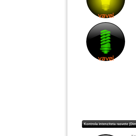
Kontrola intenziteta rasvete (Di
Kon