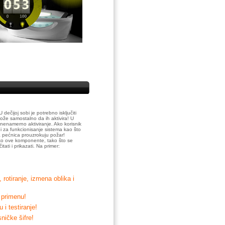
dečijoj sobi je potrebno isključiti
ože samostalno da ih aktivira! U
i nenamerno aktiviranje. Ako korisnik
dni za funkcionisanje sistema kao što
na pećnica prouzrokuju požar!
eko ove komponente, tako što se
ati i prikazati. Na primer:
rotiranje, izmena oblika i
 primenu!
i testiranje!
ničke šifre!