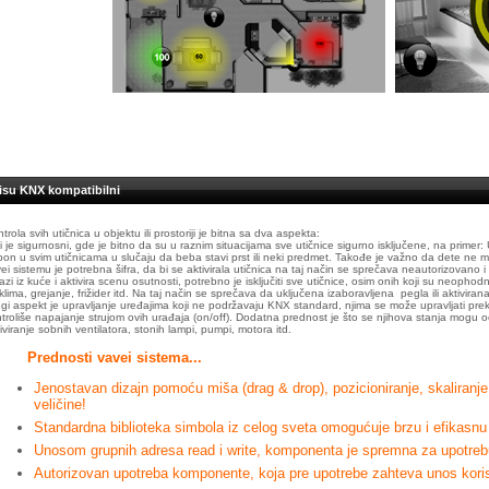
 nisu KNX kompatibilni
trola svih utičnica u objektu ili prostoriji je bitna sa dva aspekta:
i je sigurnosni, gde je bitno da su u raznim situacijama sve utičnice sigurno isključene, na primer: U 
on u svim utičnicama u slučaju da beba stavi prst ili neki predmet. Takođe je važno da dete ne m
ei sistemu je potrebna šifra, da bi se aktivirala utičnica na taj način se sprečava neautorizovano 
azi iz kuće i aktivira scenu osutnosti, potrebno je isključiti sve utičnice, osim onih koji su neopho
klima, grejanje, frižider itd. Na taj način se sprečava da uključena izaboravljena pegla ili aktivira
gi aspekt je upravljanje uređajima koji ne podržavaju KNX standard, njima se može upravljati pr
troliše napajanje strujom ovih urađaja (on/off). Dodatna prednost je što se njihova stanja mogu očit
iviranje sobnih ventilatora, stonih lampi, pumpi, motora itd.
Prednosti vavei sistema...
Jenostavan dizajn pomoću miša (drag & drop), pozicioniranje, skaliranje, 
veličine!
Standardna biblioteka simbola iz celog sveta omogućuje brzu i efikasnu
Unosom grupnih adresa read i write, komponenta je spremna za upotrebu 
Autorizovan upotreba komponente, koja pre upotrebe zahteva unos koris