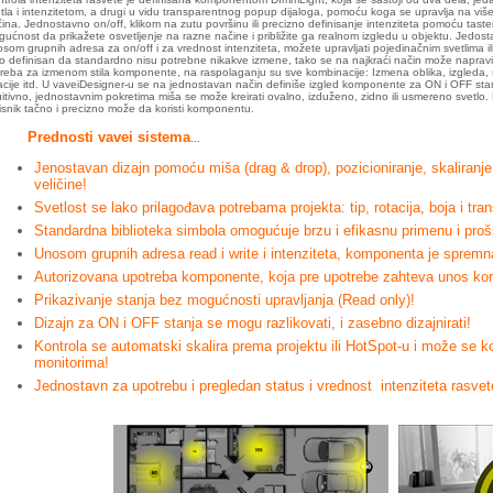
tla i intenzitetom, a drugi u vidu transparentnog popup dijaloga, pomoću koga se upravlja na viš
ina. Jednostavno on/off, klikom na zutu površinu ili precizno definisanje intenziteta pomoću tast
ućnost da prikažete osvetljenje na razne načine i približite ga realnom izgledu u objektu. Jedost
som grupnih adresa za on/off i za vrednost intenziteta, možete upravljati pojedinačnim svetlima ili 
o definisan da standardno nisu potrebne nikakve izmene, tako se na najkraći način može napraviti 
reba za izmenom stila komponente, na raspolaganju su sve kombinacije: Izmena oblika, izgleda, s
acije itd. U vaveiDesigner-u se na jednostavan način definiše izgled komponente za ON i OFF stanje
uitivno, jednostavnim pokretima miša se može kreirati ovalno, izduženo, zidno ili usmereno svetlo.
isnik tačno i precizno može da koristi komponentu.
Prednosti vavei sistema
...
Jenostavan dizajn pomoću miša (drag & drop), pozicioniranje, skaliranje, 
veličine!
Svetlost se lako prilagođava potrebama projekta: tip, rotacija, boja i tra
Standardna biblioteka simbola omogućuje brzu i efikasnu primenu i pro
Unosom grupnih adresa read i write i intenziteta, komponenta je spremna
Autorizovana upotreba komponente, koja pre upotrebe zahteva unos kori
Prikazivanje stanja bez mogućnosti upravljanja (Read only)!
Dizajn za ON i OFF stanja se mogu razlikovati, i zasebno dizajnirati!
Kontrola se automatski skalira prema projektu ili HotSpot-u i može se kor
monitorima!
Jednostavn za upotrebu i pregledan status i vrednost intenziteta rasvet