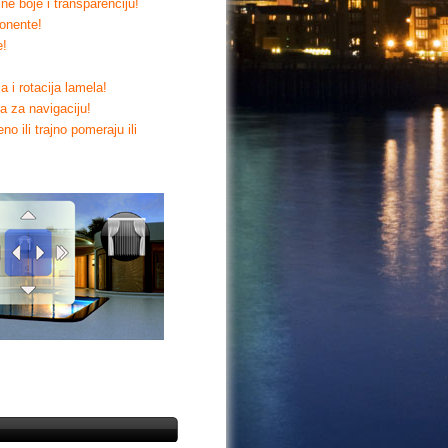
ne boje i transparenciju!
onente!
e!
 i rotacija lamela!
a za navigaciju!
o ili trajno pomeraju ili