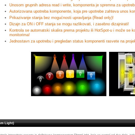
Unosom grupnih adresa read i write, komponenta je spremna za upotrebu 
Autorizovana upotreba komponente, koja pre upotrebe zahteva unos kori
Prikazivanje stanja bez mogućnosti upravljanja (Read only)!
Dizajn za ON i OFF stanja se mogu razlikovati, i zasebno dizajnirati!
Kontrola se automatski skalira prema projektu ili HotSpot-u i može se kor
monitorima!
Jednostavn za upotrebu i pregledan status komponenti rasvete na proje
mm Light)
trola intenziteta rasvete je definisana komponentom DImmLight, koja se sastoji od dva dela, jeda