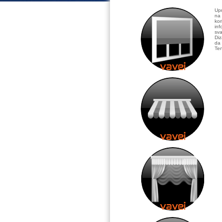
Upr
na 
kor
inf
sva
Diz
da 
Ten