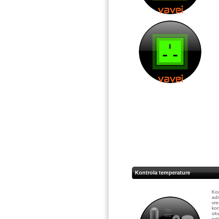
Kontrola temperature
Kom
adr
vre
kor
okv
pri