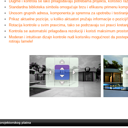
Dugme i kontrola se lako prilagođavaju potrebama projekta, koristeći raz
Standardna biblioteka simbola omogućuje brzu i efikasnu primenu komp
Unosom grupnih adresa, komponenta je spremna za upotrebu i testiranj
Prikaz aktuelne pozicije, u koliko aktuatori pružaju informacije o poziciji!
Rotacija kontrole u svim pravcima, tako se podrzavaju svi pravci kretanja
Kontrola se automatski prilagođava rezoluciji i koristi maksimum prostor
Moderan i intuitivan dizajn kontrole nudi korisniku mogućnost da postepen
rotiraju lamele!
i projektorskog platna