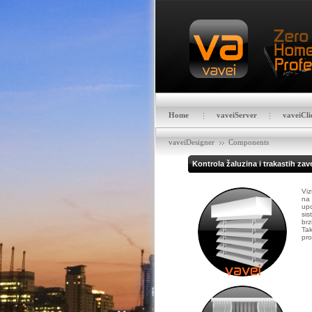
Home
vaveiServer
vaveiCli
vaveiDesigner
Components
Kontrola žaluzina i trakastih zav
Viz
na 
upo
sis
brz
Tak
pro