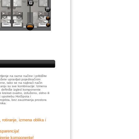
enje na razne načine i približite
žete upravljati pojedinačnim
mene, tako se na najkraći način
ganju su sve kombinacije: Izmena
in definiše izgled komponente
kreirati ovalno, izduženo, zidno ili
z upotrebu HotSpota i
projekta, bez zauzimanja prostora
nika.
rotiranje, izmena oblika i
nsparencija!
širenje komponente!