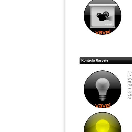
Kontrola Rasvete
Kon
ga 
sve
mož
obl
za 
usm
Con
na 