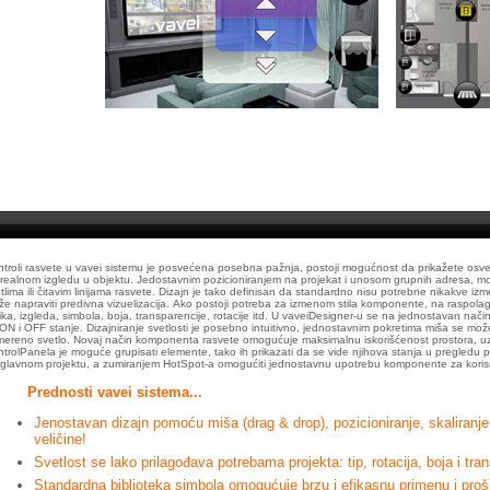
troli rasvete u vavei sistemu je posvećena posebna pažnja, postoji mogućnost da prikažete osvetlj
realnom izgledu u objektu. Jedostavnim pozicioniranjem na projekat i unosom grupnih adresa, mo
tlima ili čitavim linijama rasvete. Dizajn je tako definisan da standardno nisu potrebne nikakve iz
e napraviti predivna vizuelizacija. Ako postoji potreba za izmenom stila komponente, na raspola
ika, izgleda, simbola, boja, transparencije, rotacije itd. U vaveiDesigner-u se na jednostavan nač
ON i OFF stanje. Dizajniranje svetlosti je posebno intuitivno, jednostavnim pokretima miša se može 
ereno svetlo. Novaj način komponenta rasvete omogućuje maksimalnu iskorišćenost prostora, u
trolPanela je moguće grupisati elemente, tako ih prikazati da se vide njihova stanja u pregledu 
glavnom projektu, a zumiranjem HotSpot-a omogućiti jednostavnu upotrebu komponente za koris
Prednosti vavei sistema...
Jenostavan dizajn pomoću miša (drag & drop), pozicioniranje, skaliranje, 
veličine!
Svetlost se lako prilagođava potrebama projekta: tip, rotacija, boja i tra
Standardna biblioteka simbola omogućuje brzu i efikasnu primenu i pro