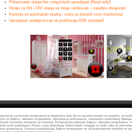
Prikazivanje stanja bez mogućnosti upravljanja (Read only)!
Dizajn za ON i OFF stanja se mogu razlikovati, i zasebno dizajnirati!
Kontrola se automatski skalira i može se koristiti svim monitorima!
Upravljanje uređajima koji ne podržavaju KNX standard!
ponenta za kontrolu temperature je dizajnirana tako da ne zauzima prostor na projektu, za konfi
ese za željenu i aktuelnu temperaturu. Upotreba je jednostavna, otvaranjem namenskog dijaloga k
dnosti i kontrolne elemente za korisnika. Komponenta prikazuje željenu i aktuelnu temperatura, 
isnik može podešavati. Prsten u boji simbolizuje hladno-toplo i reaguje na dodir, tako se jednostav
irna temperatura. Precizno podešavanje željene temperature se vrši jednostavnim dodirom na gorn
kazanih u centralnom delu komponente.