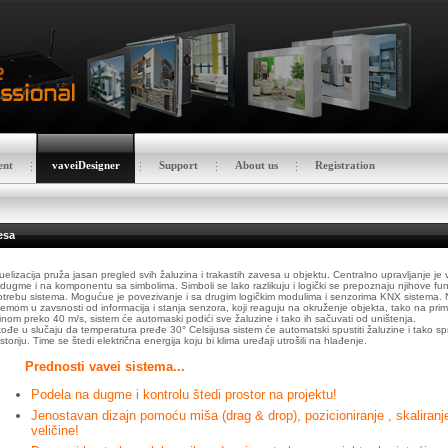
ent
vaveiDesigner
Support
About us
Registration
esa
uelizacija pruža jasan pregled svih žaluzina i trakastih zavesa u objektu. Centralno upravljanje 
dugme i na komponentu sa simbolima. Simboli se lako razlikuju i logički se prepoznaju njihove f
trebu sistema. Mogućue je povezivanje i sa drugim logičkim modulima i senzorima KNX sistema. N
temom u zavsnosti od informacija i stanja senzora, koji reaguju na okruženje objekta, tako na pr
inom preko 40 m/s, sistem će automaski podići sve žaluzine i tako ih sačuvati od uništenja.
ođe u slučaju da temperatura pređe 30° Celsijusa sistem će automatski spustiti žaluzine i tako sp
storiju. Time se štedi električna energija koju bi klima uređaji utrošili na hlađenje.
Prednosti vavei sistema...
Podela na dugme i kontrolu štedi prostor na projektu!
Jenostavan dizajn pomoću miša (drag & drop), pozicioniranje , skaliranje,
veličine!