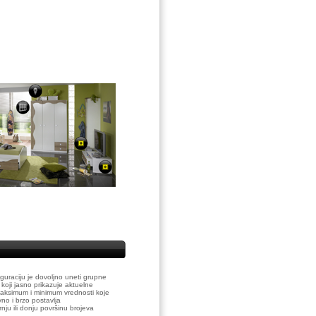
guraciju je dovoljno uneti grupne
oji jasno prikazuje aktuelne
maksimum i minimum vrednosti koje
no i brzo postavlja
ju ili donju površinu brojeva