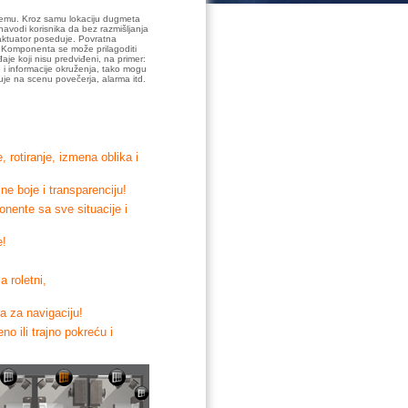
temu. Kroz samu lokaciju dugmeta
navodi korisnika da bez razmišljanja
 aktuator poseduje. Povratna
ka. Komponenta se može prilagoditi
je koji nisu predviđeni, na primer:
je i informacije okruženja, tako mogu
guje na scenu povečerja, alarma itd.
 rotiranje, izmena oblika i
ne boje i transparenciju!
nente sa sve situacije i
e!
 roletni,
a za navigaciju!
o ili trajno pokreću i