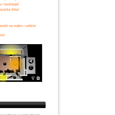
i testiranje!
sničke šifre!
istiti na malim i velikim
ktu!
n je indikacija sa vernim prikazom