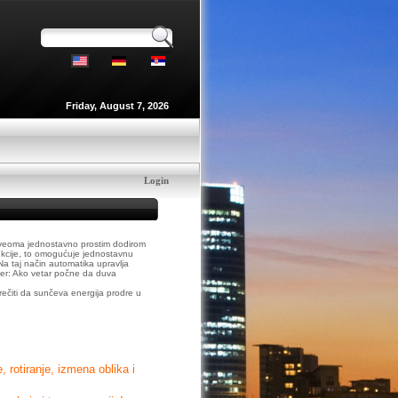
Friday, August 7, 2026
Login
je veoma jednostavno prostim dodirom
unkcije, to omogućuje jednostavnu
a taj način automatika upravlja
imer: Ako vetar počne da duva
rečiti da sunčeva energija prodre u
 rotiranje, izmena oblika i