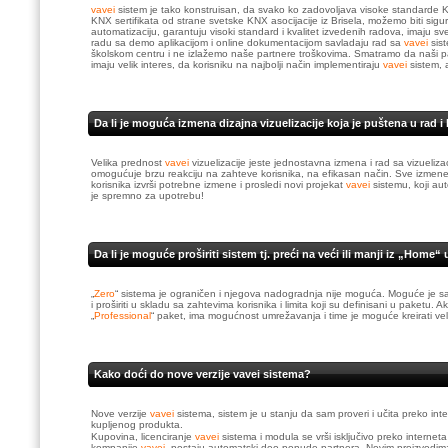
vavei
sistem je tako konstruisan, da svako ko zadovoljava visoke standarde K
KNX sertifikata od strane svetske KNX asocijacije iz Brisela, možemo biti sigurn
automatizaciju, garantuju visoki standard i kvalitet izvedenih radova, imaju s
radu sa demo aplikacijom i online dokumentacijom savladaju rad sa
vavei
sis
školskom centru i ne izlažemo naše partnere troškovima. Smatramo da naši 
imaju velik interes, da korisniku na najbolji način implementiraju
vavei
sistem, 
Da li je moguća izmena dizajna vizuelizacije koja je puštena u rad i
Velika prednost
vavei
vizuelizacije jeste jednostavna izmena i rad sa vizueliz
omogućuje brzu reakciju na zahteve korisnika, na efikasan način. Sve izmene u v
korisnika izvrši potrebne izmene i prosledi novi projekat
vavei
sistemu, koji au
je spremno za upotrebu!
Da li je moguće proširiti sistem tj. preći na veći ili manji iz „Home“
„
Zero
“ sistema je ograničen i njegova nadogradnja nije moguća. Moguće je sam
i proširiti u skladu sa zahtevima korisnika i limita koji su definisani u paketu
„
Professional
“ paket, ima mogućnost umrežavanja i time je moguće kreirati ve
Kako doći do nove verzije vavei sistema?
Nove verzije
vavei
sistema, sistem je u stanju da sam proveri i učita preko inte
kupljenog produkta.
Kupovina, licenciranje
vavei
sistema i modula se vrši isključivo preko interneta
kompanije
vavei
, postaju automatski deo ponude partnera. Novim proizvodima se