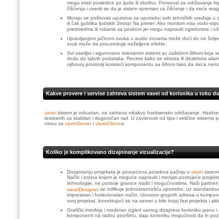
mogu imati posledice po ljude ili okolinu. Personal za održavanje h
čišćenja i uveriti se da je sistem spreman za čišćenje i da neće reag
Moraju se poštovati uputstva za upotrebu svih tehničkih uređaja u s
ili čak gubitka ljudskih života! Na primer: Ako monitori nisu vodo-otp
predmetima ili rukama sa peskom jer mogu napraviti ogrebotine i ošteti
Upravljanjem jačinom zvuka u audio zonama može doći do ne željenih s
zvuk može da prouzrokuje neželjene efekte.
Svi osetljivi i sigurnosno relevantni sistemi su zaštićeni šifrom koja
dođu do takvih podataka. Recimo kako se aktivira ili deaktivira ala
njihovoj prostoriji koristeći komponentu sa šifrom tako da deca nem
Kakve provere i servise zahteva sistem vavei od korisnika u toku 
vavei
sistem je robustan, ne zahteva nikakvo hardwersko održavanje. Hardver 
testiranih za stabilan i dugoročan rad. U zavisnosti od tipa i veličine sistema
nivou za
vaveiServer
i
vaveiClient
-e.
Koliko je komplikovano dizajniranje vizualizacije?
Dizajniranju projekata je posvećena posebna pažnja u
vavei
siste
Način i brzina kojom je moguće napraviti i menjati postojeće projek
tehnologije, ne postoje granice mašti i mogućnostima. Naši partneri 
se odlikuje jednostavnošću upotrebe, uz standardnu 
vaveiDesigner
impresivan i funkcionalan način. Unosom grupnih adresa u kompone
svoj projekat, konektujući se na server u bilo kojoj fazi projekta i akti
Grafički interfejs i moderan izgled samog dizajnera korisniku jasno 
komponenti na radnu površinu, daju korisniku mogućnost da ih pozici