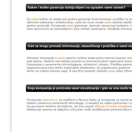
Kakve i kolike garancije dobija klijent na ugrađen vavei sistem?
Za
vavei
softver se dobija pet godina garancije funkcionisanja i podrške na 
njihovom odkrivanju i lokalizovanju, zatim se nova verzija
vavei
sistema distrib
godine garancije. Kompanija
vavei
garantuje, isporuku ispravnog hardwera i 
roba isporučena sa nedostatkom i biće odmah zamenjena. Detaljnije informacij
Gde se mogu pronaći informacije, obaveštenja i podrška o vavei s
ww
Aktuelne informacije o
vavei
sistemu možete dobiti preko internet stranice
mail adresu. Možete nas takođe posetiti na internacionalnim sajmovima automati
časopisima o savremenim tehnologijama, arhitekturi i dizajnu. Podrška partne
zagarantovana kroz mrežu regionalnih distributera. Za registrovane partnere
demo na našem internet sajtu, ili nas lično posetiti i doživeti
vavei
uživo (
Sho
Koja kompanija je proizvela vavei vizuelizaciju i gde se ona može k
Kompanija
vavei d.o.o.
sa sedištem u Novom Sadu, je kompanija za razvoj soft
oblasti i primenom savremenih tehnologija. U saradnji sa našim partnerima i za
Sa ponosom možemo da kažemo, da smo stvorili
„
Beauty of home visualizati
Distribucija sistema se isključivo vrši preko naših sertifikovanih partnera širom