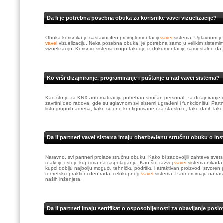
Da li je potrebna posebna obuka za korisnike vavei vizuelizacije?
Obuka korisnika je sastavni deo pri implementaciji
vavei
sistema. Uglavnom je 
vavei
vizuelizaciju. Neka posebna obuka, je potrebna samo u velikim sistemi
vizuelizaciju. Korisnici sistema mogu takodje iz dokumentacije samostalno da 
Ko vrši dizajniranje, programiranje i puštanje u rad vavei sistema?
Kao što je za KNX automatizaciju potreban stručan personal, za dizajniranje i
završni deo radova, gde su uglavnom svi sistemi ugrađeni i funkcionišu. Partner
listu grupnih adresa, kako su one konfigurisane i za šta služe, tako da ih la
Da li partneri vavei sistema imaju obezbeđenu stručnu obuku o inst
Naravno, svi partneri prolaze stručnu obuku. Kako bi zadovoljili zahteve svetsko
reakcije i stoje kupcima na raspolaganju. Kao što razvoj
vavei
sistema nikada 
kupci dobiju najbolju moguću tehničku podršku i atraktivan proizvod, stvoren
teoretski i praktični deo rada, celokupnog
vavei
sistema. Partneri imaju na ra
naših inženjera.
Da li partneri imaju sertifikat o osposobljenosti za obavljanje posl