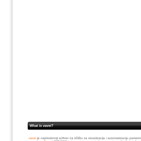
What is vavei?
vavei
je najmoderniji softver na tržištu za vizuelizaciju i automatizaciju pame