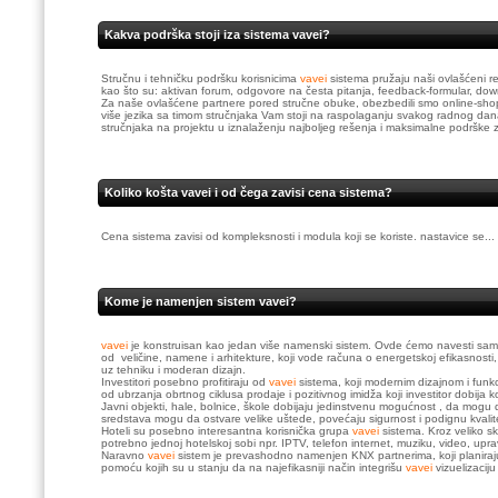
Kakva podrška stoji iza sistema vavei?
Stručnu i tehničku podršku korisnicima
vavei
sistema pružaju naši ovlašćeni r
kao što su: aktivan forum, odgovore na česta pitanja, feedback-formular, do
Za naše ovlašćene partnere pored stručne obuke, obezbedili smo online-shop 
više jezika sa timom stručnjaka Vam stoji na raspolaganju svakog radnog d
stručnjaka na projektu u iznalaženju najboljeg rešenja i maksimalne podrške 
Koliko košta vavei i od čega zavisi cena sistema?
Cena sistema zavisi od kompleksnosti i modula koji se koriste. nastavice se...
Kome je namenjen sistem vavei?
vavei
je konstruisan kao jedan više namenski sistem. Ovde ćemo navesti sam
od veličine, namene i arhitekture, koji vode računa o energetskoj efikasnosti,
uz tehniku i moderan dizajn.
Investitori posebno profitiraju od
vavei
sistema, koji modernim dizajnom i funkc
od ubrzanja obrtnog ciklusa prodaje i pozitivnog imidža koji investitor dobija k
Javni objekti, hale, bolnice, škole dobijaju jedinstvenu mogućnost , da mogu da
sredstava mogu da ostvare velike uštede, povećaju sigurnost i podignu kvalit
Hoteli su posebno interesantna korisnička grupa
vavei
sistema. Kroz veliko sk
potrebno jednoj hotelskoj sobi npr. IPTV, telefon internet, muziku, video, uprav
Naravno
vavei
sistem je prevashodno namenjen KNX partnerima, koji planiraj
pomoću kojih su u stanju da na najefikasniji način integrišu
vavei
vizuelizaci