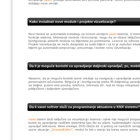
dobijaju nove verzije.
Kako instalirati nove module i projekte vizuelizacije?
Novi moduli se automatski instaliraju sa novom verzijom
vavei
sistema. U inter
funkcije sistema. Aktiviranje modula i licenciranje, mogu da se obave isključi
konfiguraciju aktivnih modula na klijentima po potrebama. Licence se odnose 
Projekt vizuelizacija se može dizajnirati za svaki klijent i za to je zadužen lo
klijenti ga automatski prepoznaju, preuzimaju i koriste novu vizuelizaciju.
Da li je moguće koristiti za upravljanje daljinski upravljač, pc, mobiln
Naravno, da je moguće koristiti razne uređaje za navigaciju i upravljanje aut
personalnim računarima. Moguća je i konfiguracija preko IR daljinskog upravlj
sa daljine, putem sms poruka, telefona, interneta itd., koji se mogu integrisati 
priključkom i daljinskim upravljačem.
Da li vavei softver služi za programiranje aktuatora u KNX sistemu?
vavei
sistem služi isključivo za vizuelizaciju sistema i njime nije moguće prog
koristi za upravljanje različitim sistemima kao što su alarm, multimedijalni i ku
upravljač televizora, klima uređaja, DVD čitača itd. U jednoj od narednih verzi
razne situacije. „
ScenesEditor
“, modul će biti u stanju da kreira razne scene,