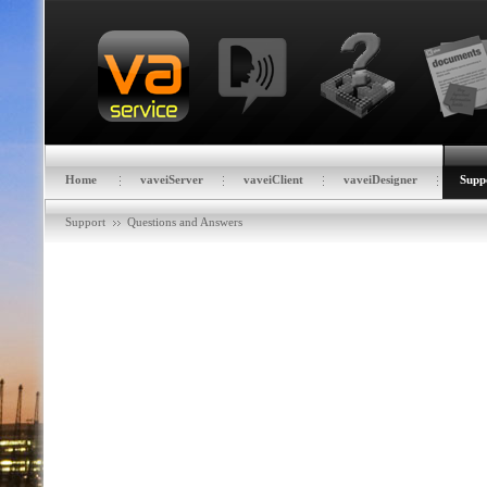
Home
vaveiServer
vaveiClient
vaveiDesigner
Supp
Support
Questions and Answers