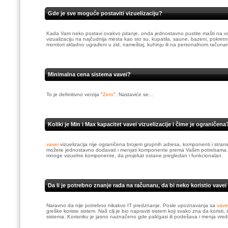
Gde je sve moguće postaviti vizuelizaciju?
Kada Vam neko postavi ovakvo pitanje, onda jednostavno pustite mašti na volju
vizualizaciju na najčudnija mesta kao sto su, kupatila, saune, bazeni, pokretn
monitori skladno ugrađeni u zid, nameštaj, kuhinju ili na personalnom računar
Minimalna cena sistema vavei?
To je definitivno verzija "
Zero
". Nastaviće se...
Koliki je Min i Max kapacitet vavei vizuelizacije i čime je ograničena
vavei
vizuelizacija nije ograničena brojem grupnih adresa, komponenti i strani
možete jednostavno dodavati i menjati komponente prema Vašim potrebama. Za v
mnoge vizuelne komponente, da projekat ostane pregledan i funkcionalan.
Da li je potrebno znanje rada na računaru, da bi neko koristio vavei
Naravno da nije potrebno nikakvo IT predznanje. Posle upoznavanja sa
vave
greške koriste sistem. Naš cilj je bio napraviti sistem koji svako zna da koristi,
sistema. Korisniku je jasno naznačeno gde pali/gasi ili podešava i menja vred