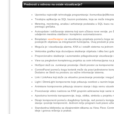
Prednosti u odnosu na ostale vizualizacije?
Upotreba najnovijih tehnologija programiranja i komunikacije(Micros
Troslojna aplikacija sa SQL bazom podataka, koja se može integrisa
Metering, monitoring, analiza i arhiviranje podataka u SQL bazu na 
pretragu grešaka.
Autoupdate i održavanje sistema koji sam učitava nove verzije, po že
udaljenim mestima olakšano i kompletno automatizovano.
Besplatan
vaveDesigner
za vizuelizaciju projekata pomoću koga s
postojećih objekata sa integrisanim funkcijama. Ovaj produkt je pra
Moguća je i vizuelizacija alarma, KNX-a i ostalih sistema na jednom 
Vektorska grafika koja dozvoljava skaliranje objekata i slika bez gubi
Proporcionalno skaliranje i automatsko prilagođavanje vizuelizacije n
View sa pregledom kompletnog projekta sa svim informacijama na 
HotSpot služi za zumiranje prostorija i štedi prostor za komponent
ControlPanel pomoću koga korisnik može da pravi jedinstvene koman
Dodatno se štedi na prostoru za važne informacije sistema.
Link i LinkArea koji služe za virtuelno povezivanje prostorija i mog
Light i DimmLight komponente koje prikazuju svetlost u raznim bojam
Animirane komponente prikazuju stvarno stanje i daju vernu vizuelnu
Povezivanje video nadzora sa KNX grupnim adresama koje same rea
Apsolutna kontrola transparencije, boja, oblika, simbola u projektu n
Dizajn komponenti pomoću drag&drop funkcija, rad pomoću kompjuters
stanja i pozicije komponenti. Jednom rečju program nudi pravo uživa
Standardna biblioteka sa dizajnerskim slikama za View, Floor, Cont
ideje i gotova rešenja iz prakse.