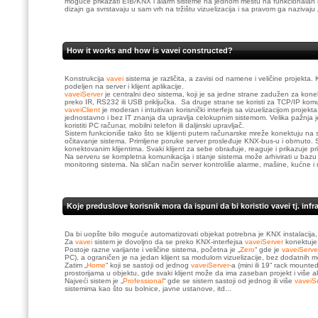
moguće prikazati EIB/KNX i alarm sisteme na jednom mestu na funkcionalan i 
dizajn ga svrstavaju u sam vrh na tržištu vizuelizacija i sa pravom ga nazivaju
How it works and how is vavei constructed?
Konstrukcija
vavei
sistema je različita, a zavisi od namene i veličine projekta.
podeljen na server i klijent aplikacije.
vaveiServer
je centralni deo sistema, koji je sa jedne strane zadužen za kon
preko IR, RS232 ili USB priključka. Sa druge strane se koristi za TCP/IP komuni
vaveiClient
je moderan i intuitivan korisnički interfejs sa vizuelizacijom proj
jednostavno i bez IT znanja da upravlja celokupnim sistemom. Velika pažnja
koristiti PC računar, mobilni telefon ili daljinski upravljač.
Sistem funkcioniše tako što se klijenti putem računarske mreže konektuju na s
očitavanje sistema. Primljene poruke server prosleđuje KNX-bus-u i obrnuto.
konektovanim klijentima. Svaki klijent za sebe obrađuje, reaguje i prikazuje p
Na serveru se kompletna komunikacija i stanje sistema može arhivirati u bazu p
monitoring sistema. Na sličan način server kontroliše alarme, mašine, kućne i
Koje preduslove korisnik mora da ispuni da bi koristio vavei tj. inf
Da bi uopšte bilo moguće automatizovati objekat potrebna je KNX instalacija, 
Za
vavei
sistem je dovoljno da se preko KNX-interfejsa
vaveiServer
konektuje
Postoje razne varijante i veličine sistema, početna je „
Zero
“ gde je
vaveiServ
PC), a ograničen je na jedan klijent sa modulom vizuelizacije, bez dodatnih mo
Zatim „
Home
“ koji se sastoji od jednog
vaveiServer
-a (mini ili 19“ rack mount
prostorijama u objektu, gde svaki klijent može da ima zaseban projekt i više ak
Najveći sistem je „
Professional
“ gde se sistem sastoji od jednog ili više
vaveiS
sistemima kao što su bolnice, javne ustanove, itd...