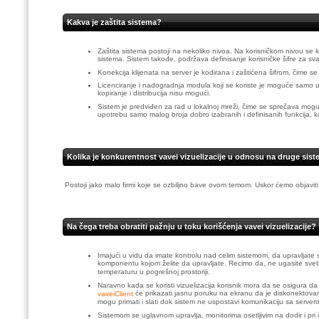
Kakva je zaštita sistema?
Zaštita sistema postoji na nekoliko nivoa. Na korisničkom nivou se 
sistema. Sistem takođe, podržava definisanje korisničke šifre za 
Konekcija klijenata na server je kodirana i zaštićena šifrom, čime s
Licenciranje i nadogradnja modula koji se koriste je moguće samo 
kopiranje i distribucija nisu mogući.
Sistem je predviđen za rad u lokalnoj mreži, čime se sprečava mogu
upotrebu samo malog broja dobro izabranih i definisanih funkcija, koj
Kolika je konkurentnost vavei vizuelizacije u odnosu na druge siste
Postoji jako malo firmi koje se ozbiljno bave ovom temom. Uskor ćemo objaviti
Na čega treba obratiti pažnju u toku korišćenja vavei vizuelizacije?
Imajući u vidu da imate kontrolu nad celim sistemom, da upravljate sa 
komponentu kojom želite da upravljate. Recimo da, ne ugasite svet
temperaturu u pogrešnoj prostoriji.
Naravno kada se koristi vizuelizacija korisnik mora da se osigura da
će prikazati jasnu poruku na ekranu da je diskonektov
vaveiClient
mogu primati i slati dok sistem ne uspostavi komunikaciju sa servero
Sistemom se uglavnom upravlja, monitorima osetljivim na dodir i pri