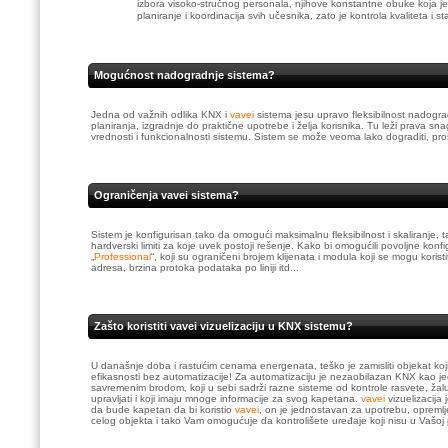
izbora visoko-stručnog personala, njihove konstantne obuke koja je
planiranje i koordinacija svih učesnika, zato je kontrola kvaliteta i 
Mogućnost nadogradnje sistema?
Jedna od važnih odlika KNX i
vavei
sistema jesu upravo fleksibilnost nadogra
planiranja, izgradnje do praktične upotrebe i želja korisnika. Tu leži prava 
vrednosti i funkcionalnosti sistemu. Sistem se može veoma lako dograditi, proširi
Ograničenja vavei sistema?
Sistem je konfigurisan tako da omogući maksimalnu fleksibilnost i skaliranje, 
hardverski limiti za koje uvek postoji rešenje. Kako bi omogućili povoljne konfi
„
Professional
“, koji su ograničeni brojem klijenata i modula koji se mogu koris
adresa, brzina protoka podataka po liniji itd...
Zašto koristiti vavei vizuelizaciju u KNX sistemu?
U današnje doba i rastućim cenama energenata, teško je zamisliti objekat koj
efikasnosti bez automatizacije! Za automatizaciju je nezaobilazan KNX kao j
savremenim brodom, koji u sebi sadrži razne sisteme od kontrole rasvete, žalu
upravljati i koji imaju mnoge informacije za svog kapetana.
vavei
vizuelizacij
da bude kapetan da bi koristio
vavei
, on je jednostavan za upotrebu, opremlj
celog objekta i tako Vam omogućuje da kontrolišete uređaje koji nisu u Vašoj