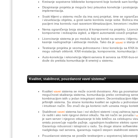
Kreiranje sopstvene biblioteke komponenti koje korisnik sam konfigur
Dizajniranje projekta je moguće bez prisustva konekcije i postojanja
implementacija.
Svaki klijent u sistemu može da ima svoj projekat, time se ograničav
i vizuelizaciju objekta, a gosti samo kontrolu svoje sobe. Bolnica i
pacijent ima kontrolu nad rasvetom klimatizacijom, krevetom i multime
Nema ograničenja broja stranica ili komponenti na projektu. Licenci
komponente i redizajnira izgled, a klijent automatski osveži projekat 
Licenciranje sistema je po modulu koji se koristi na serveru i klij
kasnije nadogradnje i aktivacije modula. Tako da je
u stanju d
vavei
Testiranje projekta je veoma jednostavno i kroz konekciju sa KNX-bu
mogu odmah otkloniti. KNX-instalacija, komponente, komunikacija i 
Auto-konekcija i rekonekcija klijent-servera ili servera sa KNX-bus-
dođe do prekida komunikacije ili smetnji u sistemu.
Kvalitet, stabilnost, pouzdanost vavei sistema?
Kvalitet
vavei
sistema se može oceniti dvostrano. Ako ga posmatramo
mogućnosti skaliranja sisitema, komunikaciju preko centralnog ser
kombinacijom istih u jedan integrisani sistem. Decentralizacijom kl
jeftiniijih sistema. Sa strane korisnika kvalitet se ogleda u jednosta
i intuitivan način. Što znači da ga korisnici svih uzrasta mogu korist
Stabilnost
vavei
sistema kao i svi složeni sistemi i ovaj zahteva is
će raditi i ako neki njegovi delovi otkažu. Na isti način se ponaša i
v
je sam server i njegovo otkazivanje bi bilo kritično za celokupnu vi
smislu posvećuje najviše pažnje, ugradnjom kvalitetne elektro oprem
Garantuju robusnost i istrajnost u radu. Sa druge strane softwers
nadgledaju rad servera, igarantuju najveći stepen stabilnosti sistem
Pouzdanost sistema se postiže testiranjem u sopstvenoj laboratoriji 