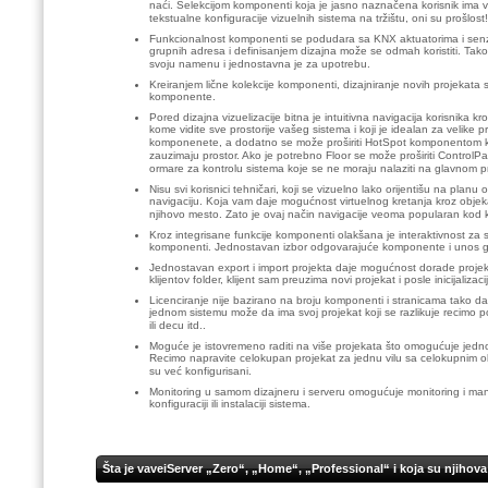
naći. Selekcijom komponenti koja je jasno naznačena korisnik ima vizu
tekstualne konfiguracije vizuelnih sistema na tržištu, oni su prošlost!
Funkcionalnost komponenti se podudara sa KNX aktuatorima i sen
grupnih adresa i definisanjem dizajna može se odmah koristiti. Takođe
svoju namenu i jednostavna je za upotrebu.
Kreiranjem lične kolekcije komponenti, dizajniranje novih projekata s
komponente.
Pored dizajna vizuelizacije bitna je intuitivna navigacija korisnika kr
kome vidite sve prostorije vašeg sistema i koji je idealan za velike 
komponenete, a dodatno se može proširiti HotSpot komponentom ko
zauzimaju prostor. Ako je potrebno Floor se može proširiti Control
ormare za kontrolu sistema koje se ne moraju nalaziti na glavnom p
Nisu svi korisnici tehničari, koji se vizuelno lako orijentišu na pl
navigaciju. Koja vam daje mogućnost virtuelnog kretanja kroz objeka
njihovo mesto. Zato je ovaj način navigacije veoma popularan kod k
Kroz integrisane funkcije komponenti olakšana je interaktivnost za s
komponenti. Jednostavan izbor odgovarajuće komponente i unos g
Jednostavan export i import projekta daje mogućnost dorade projekt
klijentov folder, klijent sam preuzima novi projekat i posle inicijaliz
Licenciranje nije bazirano na broju komponenti i stranicama tako da
jednom sistemu može da ima svoj projekat koji se razlikuje recimo po 
ili decu itd..
Moguće je istovremeno raditi na više projekata što omogućuje jedno
Recimo napravite celokupan projekat za jednu vilu sa celokupnim ok
su već konfigurisani.
Monitoring u samom dizajneru i serveru omogućuje monitoring i manu
konfiguraciji ili instalaciji sistema.
Šta je vaveiServer „Zero“, „Home“, „Professional“ i koja su njihov