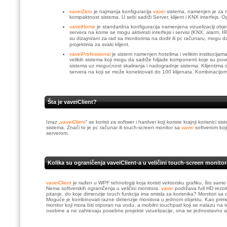
vaveiZero
je najmanja konfiguracija
vavei
sistema, namenjen je za m
kompaktnost sistema. U sebi sadrži Server, klijent i KNX interfejs.
vaveiHome
je standardna konfiguracija namenjena vizuelizaciji obje
servera na kome se mogu aktivirati interfejsi i servisi (KNX, alarm, I
su dizajnirani za rad sa monitorima na dodir ili pc računaru, mogu d
projektima za svaki klijent.
vaveiProfessional
je sistem namenjen hotelima i velikim institucija
velikih sistema koji mogu da sadrže hiljade komponenti koje su po
sistema uz mogućnost skaliranja i nadogradnje sistema. Klijentima
servera na koji se može konektovati do 100 klijenata. Kombinacijom 
Šta je vaveiClient?
Izraz „
vaveiClient
“ se koristi za softwer i hardver koji koriste krajnji korisnici
sistema. Znači to je pc računar ili touch-screen monitor sa
vavei
softverom koji
serverom.
Kolika su ograničenja vaveiClient-a u veličini touch-screen monito
vaveiClient
je rađen u WPF tehnologiji koja koristi vektorsku grafiku, što samo
Nema softverskih ograničenja u veličini monitora.
vavei
podržava full HD rezol
pitanje, do koje dimenzije touch funkcija ima smisla za korisnika? Monitori sa
Moguće je kombinovati razne dimenzije monitora u jednom objektu. Kao primer 
monitor koji mora biti otporan na vodu, a mobilni touchpad koji se nalazu na teras
osobine a ne zahtevaju posebne projekte vizuelizacije, ona se jednostavno a